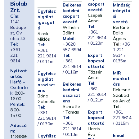
Biolab
csoport
Belkeres
Minőség
Zrt.
vezető
kedelmi
irányítá
Ügyfélsz
Csepeli
Cím:
csoport
si
olgálati
Anna
1141
vezető
vezető
igazgat
Tel:
Budape
Wilhelm
Bertáné
ó
+361
st, Öv
Bálint
Balla
Szeili
221 9614
utca 43.
Mobil:
Ágnes
Miklós
/ 0123m
Tel:
+3620
Tel:
+36
Tel:
+361
557 6994
1 221
+361
221
Tel:
Export
9614 /
221 9614
9614
+361
kapcsol
0135m
/ 0111m
221 9614
attartó
Nyitvat
/ 0116m
Tőzsér
MIR
Ügyfélsz
artás
Anita
munkat
olgálati
Hétfő –
Tel:
Belkeres
árs
assziszt
Csütörtö
+361
kedelmi
Bekesné
ens
k:
8:00-
221 9614
assziszt
Szabad
Bóna
16:00
/ 0121m
ens
os Anikó
Gabriella
Péntek:
Schrötte
Tel:
Tel:
8:00-
r Tamás
Export
+361
+361
15:00
Tel:
kapcsol
221 9614
221 9614
+361
attartó
/ 0115m
/ 0130m
Adószá
221 9614
Harris
m:
/ 0113m
Éva
Email:
Ügyfélsz
1183865