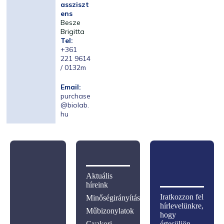
assziszt
ens
Besze
Brigitta
Tel:
+361
221 9614
/ 0132m
Email:
purchase
@biolab.
hu
Aktuális
híreink
Iratkozzon fel
Minőségirányítás
hírlevelünkre,
Műbizonylatok
hogy
Gyakori
értesüljön