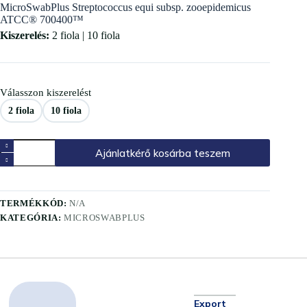
MicroSwabPlus Streptococcus equi subsp. zooepidemicus
ATCC® 700400™
Kiszerelés:
2 fiola | 10 fiola
Válasszon kiszerelést
2 fiola
10 fiola
Ajánlatkérő kosárba teszem
TERMÉKKÓD:
N/A
KATEGÓRIA:
MICROSWABPLUS
Export