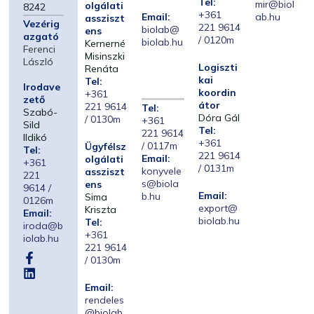
Tel:
mir@biol
olgálati
8242
+361
Email:
ab.hu
assziszt
Vezérig
221 9614
biolab@
ens
azgató
/ 0120m
biolab.hu
Kernerné
Ferenci
Misinszki
László
Logiszti
Renáta
kai
Tel:
Irodave
koordin
+361
zető
átor
221 9614
Tel:
Szabó-
Dóra Gál
/ 0130m
+361
Sild
Tel:
221 9614
Ildikó
+361
/ 0117m
Ügyfélsz
Tel:
221 9614
Email:
olgálati
+361
/ 0131m
konyvele
assziszt
221
s@biola
ens
9614 /
Email:
b.hu
Sima
0126m
export@
Kriszta
Email:
biolab.hu
Tel:
iroda@b
+361
iolab.hu
221 9614
/ 0130m
Email:
rendeles
@biolab.