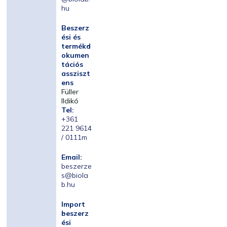
hu
Beszerz
ési és
termékd
okumen
tációs
assziszt
ens
Füller
Ildikó
Tel:
+361
221 9614
/ 0111m
Email:
beszerze
s@biola
b.hu
Import
beszerz
ési