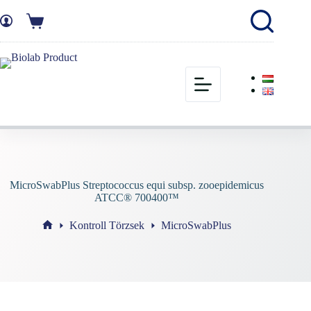
MicroSwabPlus Streptococcus equi subsp. zooepidemicus
ATCC® 700400™
Kontroll Törzsek
MicroSwabPlus