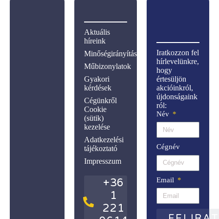
Aktuális
híreink
Iratkozzon fel
Minőségirányítás
hírlevelünkre,
Műbizonylatok
hogy
Gyakori
értesüljön
kérdések
akcióinkról,
újdonságaink
Cégünkről
ról:
Cookie
Név
(sütik)
kezelése
Adatkezelési
Cégnév
tájékoztató
Impresszum
Email
+36
1
221
FELIRA