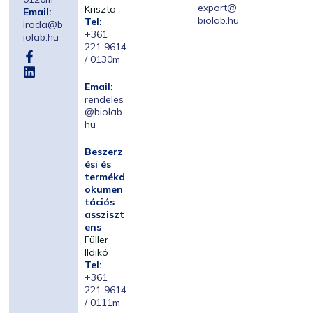
export@
Kriszta
Email:
biolab.hu
Tel:
iroda@b
+361
iolab.hu
221 9614
/ 0130m
Email:
rendeles
@biolab.
hu
Beszerz
ési és
termékd
okumen
tációs
assziszt
ens
Füller
Ildikó
Tel:
+361
221 9614
/ 0111m