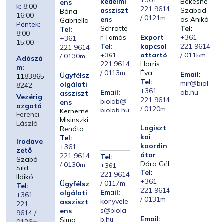
+361
kedelmi
Bekesné
ens
k:
8:00-
221 9614
assziszt
Szabad
Bóna
16:00
/ 0121m
ens
os Anikó
Gabriella
Péntek:
Schrötte
Tel:
Tel:
8:00-
r Tamás
Export
+361
+361
15:00
Tel:
kapcsol
221 9614
221 9614
+361
attartó
/ 0115m
/ 0130m
Adószá
221 9614
Harris
m:
/ 0113m
Éva
Email:
Ügyfélsz
1183865
Tel:
mir@biol
olgálati
8242
+361
Email:
ab.hu
assziszt
Vezérig
221 9614
biolab@
ens
azgató
/ 0120m
biolab.hu
Kernerné
Ferenci
Misinszki
László
Logiszti
Renáta
kai
Tel:
Irodave
koordin
+361
zető
átor
221 9614
Tel:
Szabó-
Dóra Gál
/ 0130m
+361
Sild
Tel:
221 9614
Ildikó
+361
/ 0117m
Ügyfélsz
Tel:
221 9614
Email:
olgálati
+361
/ 0131m
konyvele
assziszt
221
s@biola
ens
9614 /
Email:
b.hu
Sima
0126m