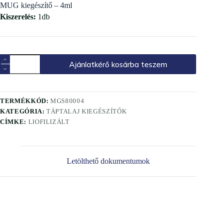
MUG kiegészítő – 4ml
Kiszerelés:
1db
Ajánlatkérő kosárba teszem
TERMÉKKÓD:
MGS80004
KATEGÓRIA:
TÁPTALAJ KIEGÉSZÍTŐK
CÍMKE:
LIOFILIZÁLT
Letölthető dokumentumok