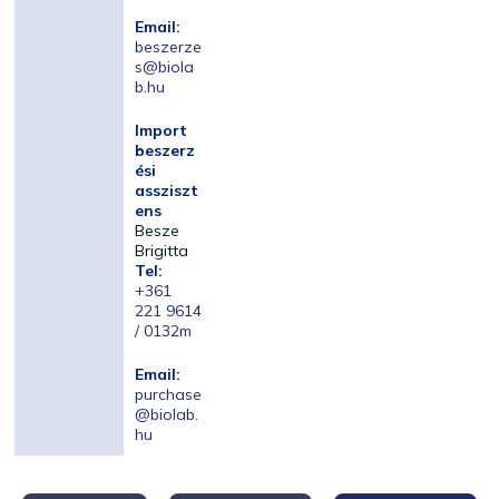
Email:
beszerze
s@biola
b.hu
Import
beszerz
ési
assziszt
ens
Besze
Brigitta
Tel:
+361
221 9614
/ 0132m
Email:
purchase
@biolab.
hu