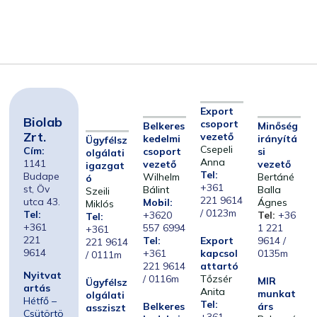
Export
Biolab
csoport
Belkeres
Minőség
Zrt.
vezető
kedelmi
irányítá
Ügyfélsz
Csepeli
Cím:
csoport
si
olgálati
Anna
1141
vezető
vezető
igazgat
Tel:
Budape
Wilhelm
Bertáné
ó
+361
st, Öv
Bálint
Balla
Szeili
221 9614
utca 43.
Mobil:
Ágnes
Miklós
/ 0123m
Tel:
+3620
Tel:
+36
Tel:
+361
557 6994
1 221
+361
221
Tel:
Export
9614 /
221 9614
9614
+361
kapcsol
0135m
/ 0111m
221 9614
attartó
Nyitvat
/ 0116m
Tőzsér
MIR
Ügyfélsz
artás
Anita
munkat
olgálati
Hétfő –
Tel:
Belkeres
árs
assziszt
Csütörtö