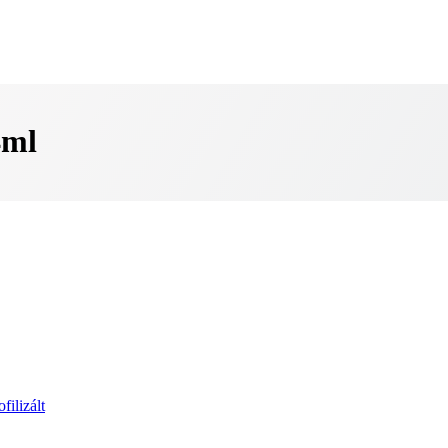
4ml
ofilizált