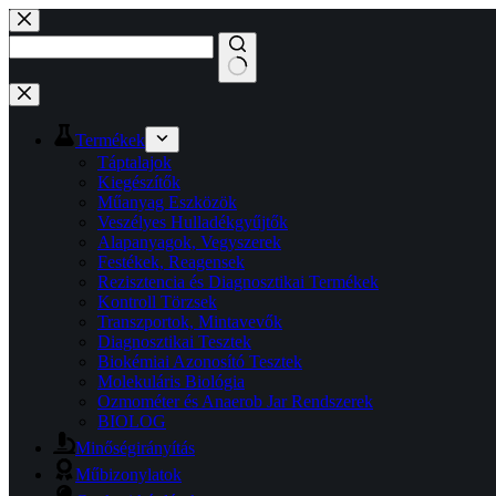
Skip
to
content
No
results
Termékek
Táptalajok
Kiegészítők
Műanyag Eszközök
Veszélyes Hulladékgyűjtők
Alapanyagok, Vegyszerek
Festékek, Reagensek
Rezisztencia és Diagnosztikai Termékek
Kontroll Törzsek
Transzportok, Mintavevők
Diagnosztikai Tesztek
Biokémiai Azonosító Tesztek
Molekuláris Biológia
Ozmométer és Anaerob Jar Rendszerek
BIOLOG
Minőségirányítás
Műbizonylatok