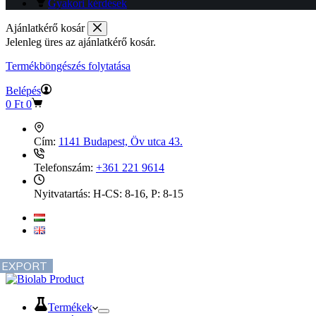
Gyakori kérdések
Ajánlatkérő kosár
Jelenleg üres az ajánlatkérő kosár.
Termékböngészés folytatása
Belépés
Ajánlatkérő
0
Ft
0
kosár
Cím:
1141 Budapest, Öv utca 43.
Telefonszám:
+361 221 9614
Nyitvatartás:
H-CS: 8-16, P: 8-15
EXPORT
Termékek