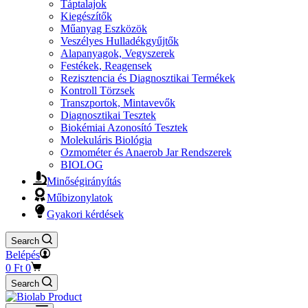
Táptalajok
Kiegészítők
Műanyag Eszközök
Veszélyes Hulladékgyűjtők
Alapanyagok, Vegyszerek
Festékek, Reagensek
Rezisztencia és Diagnosztikai Termékek
Kontroll Törzsek
Transzportok, Mintavevők
Diagnosztikai Tesztek
Biokémiai Azonosító Tesztek
Molekuláris Biológia
Ozmométer és Anaerob Jar Rendszerek
BIOLOG
Minőségirányítás
Műbizonylatok
Gyakori kérdések
Search
Belépés
Ajánlatkérő
0
Ft
0
kosár
Search