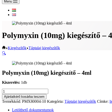
Menu
Polymyxin (10mg) kiegészítő – 
Home
Kiegészítők
Táptalaj kiegészítők
🔍
Polymyxin (10mg) kiegészítő – 4ml
Kiszerelés:
1db
Polymyxin
(10mg)
Ajánlatkérő kosárba teszem
kiegészítő
Termékkód:
PMX80004-10
Kategória:
Táptalaj kiegészítők
Címke:
li
-
4ml
Letölthető dokumentumok