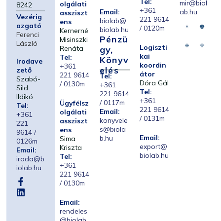
Tel:
mir@biol
olgálati
8242
+361
Email:
ab.hu
assziszt
Vezérig
221 9614
biolab@
ens
azgató
/ 0120m
biolab.hu
Kernerné
Ferenci
Pénzü
Misinszki
László
Logiszti
Renáta
Gy,
kai
Tel:
Könyv
Irodave
koordin
+361
Elés
zető
átor
221 9614
Tel:
Szabó-
Dóra Gál
/ 0130m
+361
Sild
Tel:
221 9614
Ildikó
+361
/ 0117m
Ügyfélsz
Tel:
221 9614
Email:
olgálati
+361
/ 0131m
konyvele
assziszt
221
s@biola
ens
9614 /
Email:
b.hu
Sima
0126m
export@
Kriszta
Email:
biolab.hu
Tel:
iroda@b
+361
iolab.hu
221 9614
/ 0130m
Email:
rendeles
@biolab.