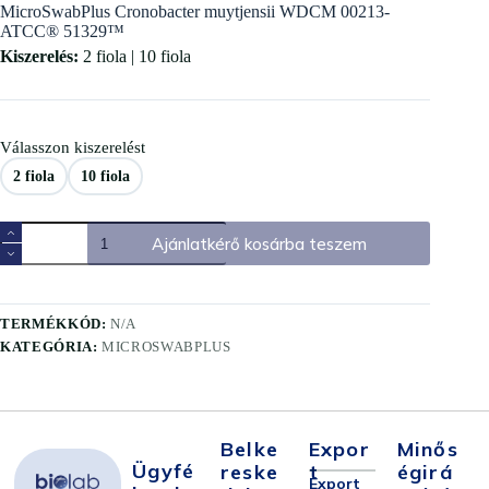
MicroSwabPlus Cronobacter muytjensii WDCM 00213-
ATCC® 51329™
Kiszerelés:
2 fiola | 10 fiola
Válasszon kiszerelést
2 fiola
10 fiola
Ajánlatkérő kosárba teszem
TERMÉKKÓD:
N/A
KATEGÓRIA:
MICROSWABPLUS
Belke
Expor
Minős
Ügyfé
Reske
T
Égirá
Export