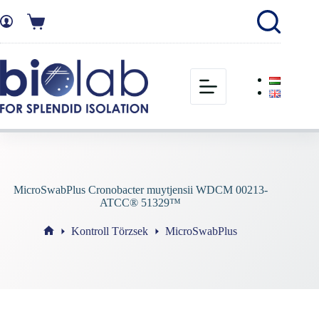
MicroSwabPlus Cronobacter muytjensii WDCM 00213-
ATCC® 51329™
Kontroll Törzsek
MicroSwabPlus