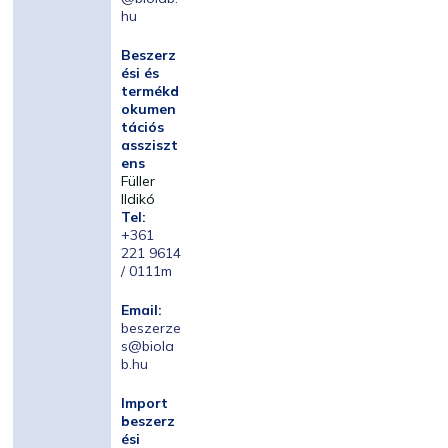
hu
Beszerz
ési és
termékd
okumen
tációs
assziszt
ens
Füller
Ildikó
Tel:
+361
221 9614
/ 0111m
Email:
beszerze
s@biola
b.hu
Import
beszerz
ési