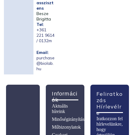
assziszt
ens
Besze
Brigitta
Tel:
+361
221 9614
/ 0132m
Email:
purchase
@biolab.
hu
Feliratko
Informáci
Zás
Ók
Hírlevélr
Aktuális
híreink
E
Iratkozzon fel
Minőségirányítás
hírlevelünkre,
Műbizonylatok
hogy
Gyakori
értesüljön