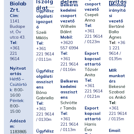
Lszolg
Delem
Nyítás
Biolab
csoport
Belkeres
Minőség
Álat
Zrt.
vezető
kedelmi
irányítá
Ügyfélsz
Csepeli
Cím:
csoport
si
olgálati
Anna
1141
vezető
vezető
igazgat
Tel:
Budape
Wilhelm
Bertáné
ó
+361
st, Öv
Bálint
Balla
Szeili
221 9614
utca 43.
Mobil:
Ágnes
Miklós
/ 0123m
Tel:
+3620
Tel:
+36
Tel:
+361
557 6994
1 221
+361
221
Tel:
Export
9614 /
221 9614
9614
+361
kapcsol
0135m
/ 0111m
221 9614
attartó
Nyitvat
/ 0116m
Tőzsér
MIR
Ügyfélsz
artás
Anita
munkat
olgálati
Hétfő –
Tel:
Belkeres
árs
assziszt
Csütörtö
+361
kedelmi
Bekesné
ens
k:
8:00-
221 9614
assziszt
Szabad
Bóna
16:00
/ 0121m
ens
os Anikó
Gabriella
Péntek:
Schrötte
Tel:
Tel:
8:00-
r Tamás
Export
+361
+361
15:00
Tel:
kapcsol
221 9614
221 9614
+361
attartó
/ 0115m
/ 0130m
Adószá
221 9614
Harris
m:
/ 0113m
Éva
Email:
Ügyfélsz
1183865