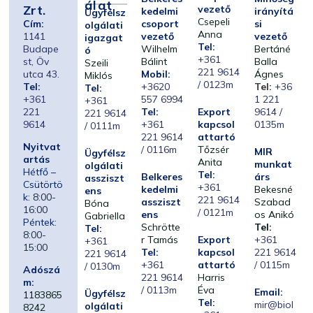
Álat
Zrt.
vezető
kedelmi
irányítá
Ügyfélsz
Csepeli
Cím:
csoport
si
olgálati
Anna
1141
vezető
vezető
igazgat
Tel:
Budape
Wilhelm
Bertáné
ó
+361
st, Öv
Bálint
Balla
Szeili
221 9614
utca 43.
Mobil:
Ágnes
Miklós
/ 0123m
Tel:
+3620
Tel:
+36
Tel:
+361
557 6994
1 221
+361
221
Tel:
Export
9614 /
221 9614
9614
+361
kapcsol
0135m
/ 0111m
221 9614
attartó
Nyitvat
/ 0116m
Tőzsér
MIR
Ügyfélsz
artás
Anita
munkat
olgálati
Hétfő –
Tel:
Belkeres
árs
assziszt
Csütörtö
+361
kedelmi
Bekesné
ens
k:
8:00-
221 9614
assziszt
Szabad
Bóna
16:00
/ 0121m
ens
os Anikó
Gabriella
Péntek:
Schrötte
Tel:
Tel:
8:00-
r Tamás
Export
+361
+361
15:00
Tel:
kapcsol
221 9614
221 9614
+361
attartó
/ 0115m
/ 0130m
Adószá
221 9614
Harris
m:
/ 0113m
Éva
Email:
Ügyfélsz
1183865
Tel:
mir@biol
olgálati
8242