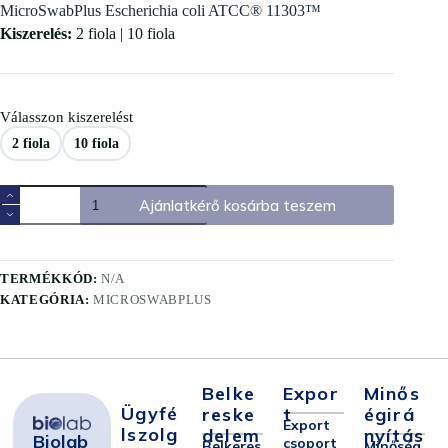
MicroSwabPlus Escherichia coli ATCC® 11303™
Kiszerelés:
2 fiola | 10 fiola
Válasszon kiszerelést
2 fiola
10 fiola
Ajánlatkérő kosárba teszem
TERMÉKKÓD:
N/A
KATEGÓRIA:
MICROSWABPLUS
Belke
Expor
Minős
Ügyfé
Reske
T
Égirá
Export
Lszolg
Delem
Nyítás
Biolab
csoport
Belkeres
Minőség