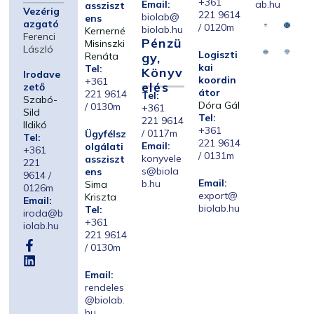
+361
Email:
ab.hu
assziszt
Vezérig
221 9614
biolab@
ens
azgató
/ 0120m
biolab.hu
Kernerné
Ferenci
Pénzü
Misinszki
László
Logiszti
Renáta
Gy,
kai
Tel:
Könyv
Irodave
koordin
+361
Elés
zető
átor
221 9614
Tel:
Szabó-
Dóra Gál
/ 0130m
+361
Sild
Tel:
221 9614
Ildikó
+361
/ 0117m
Ügyfélsz
Tel:
221 9614
Email:
olgálati
+361
/ 0131m
konyvele
assziszt
221
s@biola
ens
9614 /
Email:
b.hu
Sima
0126m
export@
Kriszta
Email:
biolab.hu
Tel:
iroda@b
+361
iolab.hu
221 9614
/ 0130m
Email:
rendeles
@biolab.
hu