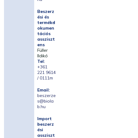
Beszerz
ési és
termékd
okumen
tációs
assziszt
ens
Füller
Ildikó
Tel:
+361
221 9614
/ 0111m
Email:
beszerze
s@biola
b.hu
Import
beszerz
ési
assziszt