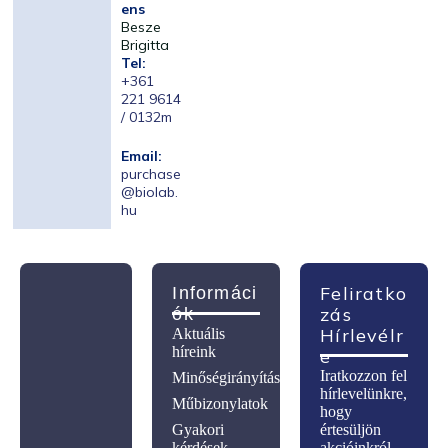
ens
Besze
Brigitta
Tel:
+361
221 9614
/ 0132m
Email:
purchase
@biolab.
hu
Feliratko
Informáci
Zás
Ók
Hírlevélr
Aktuális
híreink
E
Iratkozzon fel
Minőségirányítás
hírlevelünkre,
Műbizonylatok
hogy
Gyakori
értesüljön
kérdések
akcióinkról,